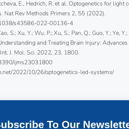
ntcheva, E., Hedrich, R. et al. Optogenetics for light 
s. Nat Rev Methods Primers 2, 55 (2022).
10.1038/s43586-022-00136-4
Cao, S.; Xu, Y.; Wu, P.; Xu, S.; Pan, Q.; Guo, Y.; Ye, Y.;
Understanding and Treating Brain Injury: Advances 
Int. J. Mol. Sci. 2022, 23, 1800.
10.3390/ijms23031800
ro.net/2022/10/26/optogenetics-led-systems/
ubscribe To Our Newslett