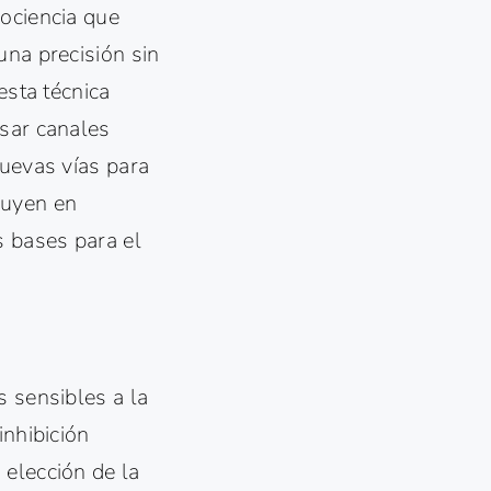
rociencia que
una precisión sin
esta técnica
esar canales
nuevas vías para
luyen en
 bases para el
s sensibles a la
inhibición
 elección de la