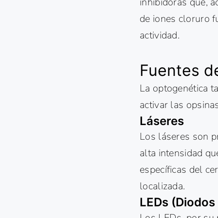
inhibidoras que, a
de iones cloruro f
actividad.
Fuentes d
La optogenética t
activar las opsinas
Láseres
Los láseres son p
alta intensidad q
específicas del c
localizada.
LEDs (Diodos
Los LEDs, por su p