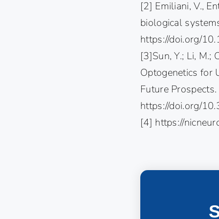
[2] Emiliani, V., E
biological system
https://doi.org/
[3]Sun, Y.; Li, M.; 
Optogenetics for 
Future Prospects. 
https://doi.org/
[4]
https://nicneu
S