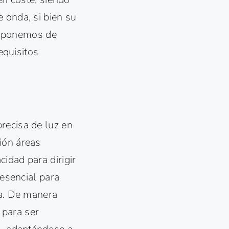
 onda, si bien su
disponemos de
equisitos
recisa de luz en
ión áreas
idad para dirigir
 esencial para
ca. De manera
d para ser