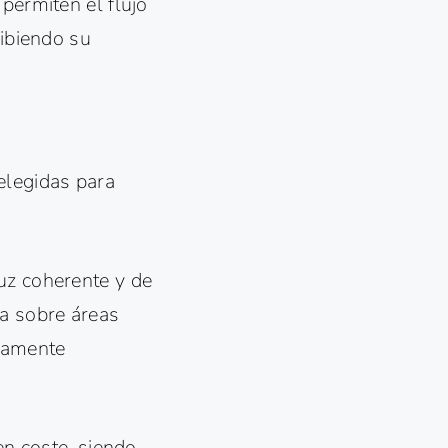
permiten el flujo
hibiendo su
elegidas para
uz coherente y de
sa sobre áreas
ltamente
en coste, siendo