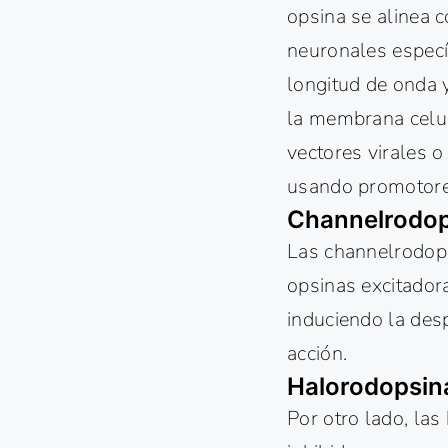
opsina se alinea c
neuronales especí
longitud de onda y
la membrana celul
vectores virales o
usando promotores 
Channelrodop
Las channelrodops
opsinas excitadora
induciendo la desp
acción.
Halorodopsin
Por otro lado, la