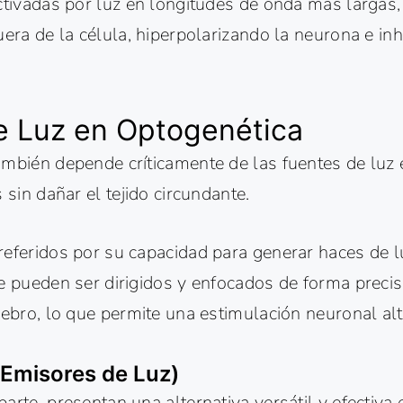
ctivadas por luz en longitudes de onda más largas, 
uera de la célula, hiperpolarizando la neurona e in
e Luz en Optogenética
ambién depende críticamente de las fuentes de luz 
 sin dañar el tejido circundante.
referidos por su capacidad para generar haces de l
ue pueden ser dirigidos y enfocados de forma preci
erebro, lo que permite una estimulación neuronal a
 Emisores de Luz)
arte, presentan una alternativa versátil y efectiva 