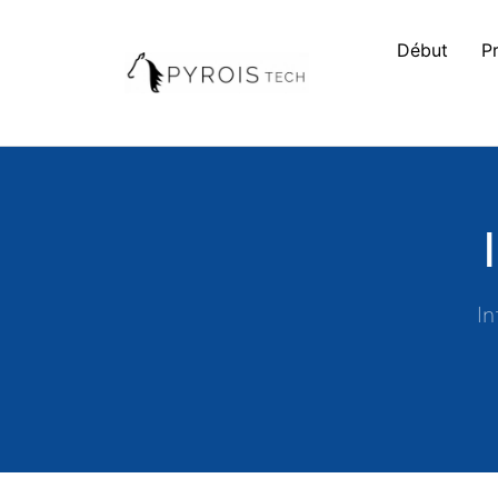
Début
P
In