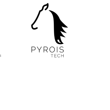
r
t
s