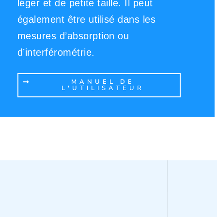
léger et de petite taille. Il peut
également être utilisé dans les
mesures d’absorption ou
d’interférométrie.
MANUEL DE
L'UTILISATEUR